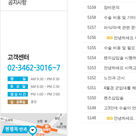
5159
장비문의
5158
수술 비용 및 기
5157
라식/라섹 관련 문
5156
안녕하세요.
5155
수술 비용 및 필
5154
렌지삽입술 시행
5153
안녕하세요 시력
5152
노안과 근시
5151
4월경 군입대를 
5150
렌즈삽입술
5149
고3인데 수술이 
5148
안녕하세요. 