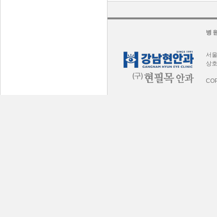
병
서울
상호
COP